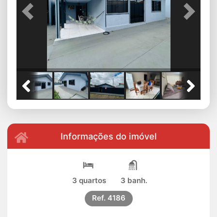
Previous
Next
Informações do imóvel
3 quartos
3 banh.
Ref.
4186