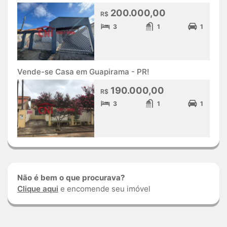
200.000,00
R$
3
1
1
Vende-se Casa em Guapirama - PR!
190.000,00
R$
3
1
1
Não é bem o que procurava?
Clique aqui
e encomende seu imóvel