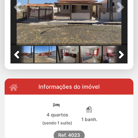
Previous
Next
Informações do imóvel
4 quartos
1 banh.
(sendo 1 suíte)
Ref.
4023