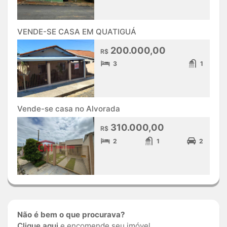
VENDE-SE CASA EM QUATIGUÁ
200.000,00
R$
3
1
Vende-se casa no Alvorada
310.000,00
R$
2
1
2
Não é bem o que procurava?
Clique aqui
e encomende seu imóvel