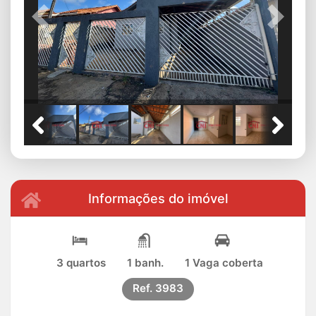
Previous
Next
Informações do imóvel
3 quartos
1 banh.
1 Vaga coberta
Ref.
3983